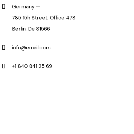
Germany —
785 15h Street, Office 478
Berlin, De 81566
info@email.com
+1 840 841 25 69