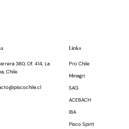
na
Links
arrera 380, Of. 414, La
Pro Chile
a, Chile.
Minagri
cto@piscochile.cl
SAG
ACEBACH
IBA
Pisco Spirit