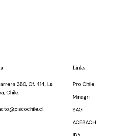
na
Links
arrera 380, Of. 414, La
Pro Chile
a, Chile.
Minagri
cto@piscochile.cl
SAG
ACEBACH
IBA