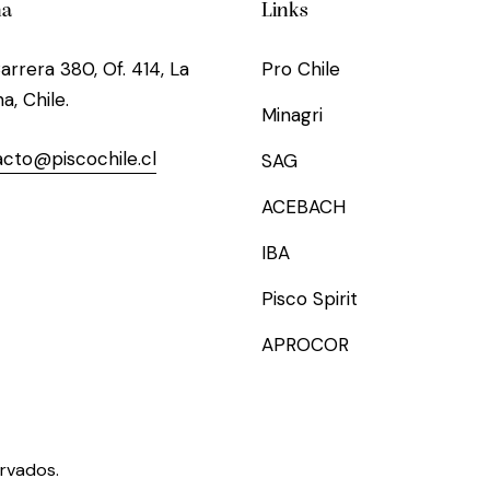
na
Links
arrera 380, Of. 414, La
Pro Chile
a, Chile.
Minagri
cto@piscochile.cl
SAG
ACEBACH
IBA
Pisco Spirit
APROCOR
ervados.