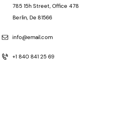
785 15h Street, Office 478
Berlin, De 81566
info@email.com
+1 840 841 25 69